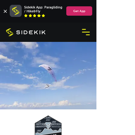
Sidekik App: Paragliding 
/ Hike&Fly
Get App