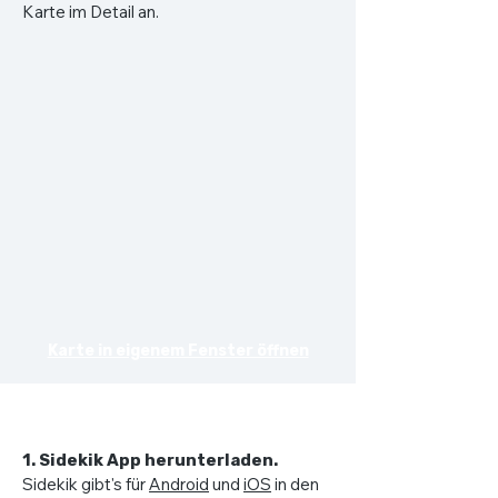
Karte im Detail an.
Karte in eigenem Fenster öffnen
Wie es funktioniert
1. Sidekik App herunterladen.
Sidekik gibt's für
Android
und
iOS
in den