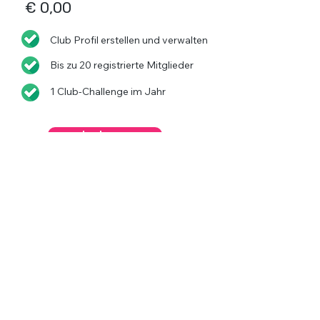
€ 0,00
Club Profil erstellen und verwalten
Bis zu 20 registrierte Mitglieder
1 Club-Challenge im Jahr
Loslegen
CLUB Silver
Für wachsende Vereine
€ 9,92 / Monat
jährliches Abo € 119,-
Club Profil erstellen und verwalten